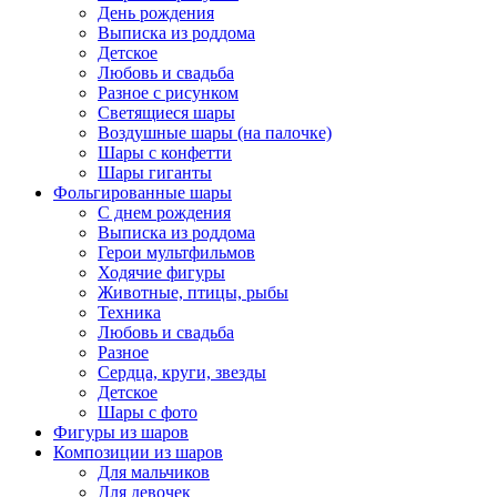
День рождения
Выписка из роддома
Детское
Любовь и свадьба
Разное с рисунком
Светящиеся шары
Воздушные шары (на палочке)
Шары с конфетти
Шары гиганты
Фольгированные шары
С днем рождения
Выписка из роддома
Герои мультфильмов
Ходячие фигуры
Животные, птицы, рыбы
Техника
Любовь и свадьба
Разное
Сердца, круги, звезды
Детское
Шары с фото
Фигуры из шаров
Композиции из шаров
Для мальчиков
Для девочек