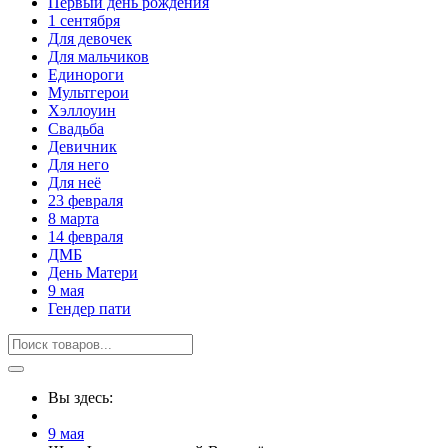
Первый день рождения
1 сентября
Для девочек
Для мальчиков
Единороги
Мультгерои
Хэллоуин
Свадьба
Девичник
Для него
Для неё
23 февраля
8 марта
14 февраля
ДМБ
День Матери
9 мая
Гендер пати
Вы здесь:
9 мая