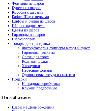
Фонтаны из шаров
Букеты из шаров
Коробка с шарами
Баблс. Шар с перьями
Цифры и буквы из шаров
Шары с надписями
Цветы из шаров
Гирлянды из шаров
Шар-сюрприз
Товары для праздника
Фотобутафория, топперы в торт и букет
Гирлянды, плакаты
Свечи для торта
Колпаки, дудки
Хлопушки
Небесные фонари
Одноразовая посуда и скатерти
Подарки
Наградная атрибутика
Кружки подарочные
По событиям
Шары на День рождения