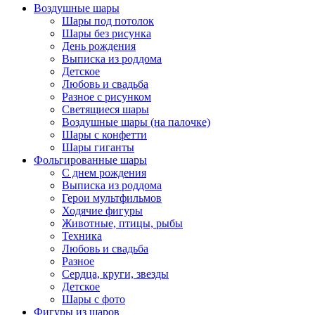
Воздушные шары
Шары под потолок
Шары без рисунка
День рождения
Выписка из роддома
Детское
Любовь и свадьба
Разное с рисунком
Светящиеся шары
Воздушные шары (на палочке)
Шары с конфетти
Шары гиганты
Фольгированные шары
С днем рождения
Выписка из роддома
Герои мультфильмов
Ходячие фигуры
Животные, птицы, рыбы
Техника
Любовь и свадьба
Разное
Сердца, круги, звезды
Детское
Шары с фото
Фигуры из шаров