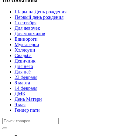
По событиям
Шары на День рождения
Первый день рождения
1 сентября
Для девочек
Для мальчиков
Единороги
Мультгерои
Хэллоуин
Свадьба
Девичник
Для него
Для неё
23 февраля
8 марта
14 февраля
ДМБ
День Матери
9 мая
Гендер пати