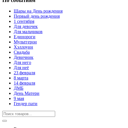
По событиям
Шары на День рождения
Первый день рождения
1 сентября
Для девочек
Для мальчиков
Единороги
Мультгерои
Хэллоуин
Свадьба
Девичник
Для него
Для неё
23 февраля
8 марта
14 февраля
ДМБ
День Матери
9 мая
Гендер пати