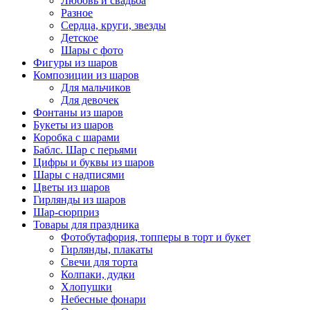
Любовь и свадьба
Разное
Сердца, круги, звезды
Детское
Шары с фото
Фигуры из шаров
Композиции из шаров
Для мальчиков
Для девочек
Фонтаны из шаров
Букеты из шаров
Коробка с шарами
Баблс. Шар с перьями
Цифры и буквы из шаров
Шары с надписями
Цветы из шаров
Гирлянды из шаров
Шар-сюрприз
Товары для праздника
Фотобутафория, топперы в торт и букет
Гирлянды, плакаты
Свечи для торта
Колпаки, дудки
Хлопушки
Небесные фонари