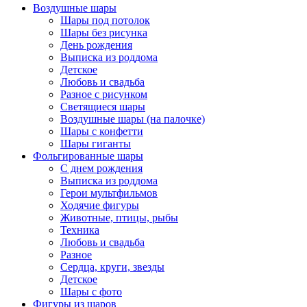
Воздушные шары
Шары под потолок
Шары без рисунка
День рождения
Выписка из роддома
Детское
Любовь и свадьба
Разное с рисунком
Светящиеся шары
Воздушные шары (на палочке)
Шары с конфетти
Шары гиганты
Фольгированные шары
С днем рождения
Выписка из роддома
Герои мультфильмов
Ходячие фигуры
Животные, птицы, рыбы
Техника
Любовь и свадьба
Разное
Сердца, круги, звезды
Детское
Шары с фото
Фигуры из шаров