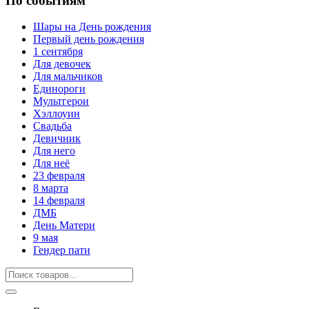
По событиям
Шары на День рождения
Первый день рождения
1 сентября
Для девочек
Для мальчиков
Единороги
Мультгерои
Хэллоуин
Свадьба
Девичник
Для него
Для неё
23 февраля
8 марта
14 февраля
ДМБ
День Матери
9 мая
Гендер пати