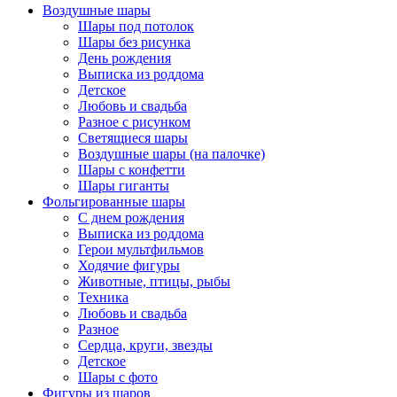
Воздушные шары
Шары под потолок
Шары без рисунка
День рождения
Выписка из роддома
Детское
Любовь и свадьба
Разное с рисунком
Светящиеся шары
Воздушные шары (на палочке)
Шары с конфетти
Шары гиганты
Фольгированные шары
С днем рождения
Выписка из роддома
Герои мультфильмов
Ходячие фигуры
Животные, птицы, рыбы
Техника
Любовь и свадьба
Разное
Сердца, круги, звезды
Детское
Шары с фото
Фигуры из шаров