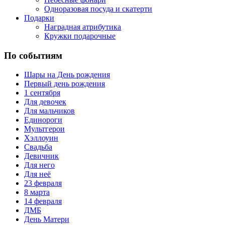
Одноразовая посуда и скатерти
Подарки
Наградная атрибутика
Кружки подарочные
По событиям
Шары на День рождения
Первый день рождения
1 сентября
Для девочек
Для мальчиков
Единороги
Мультгерои
Хэллоуин
Свадьба
Девичник
Для него
Для неё
23 февраля
8 марта
14 февраля
ДМБ
День Матери