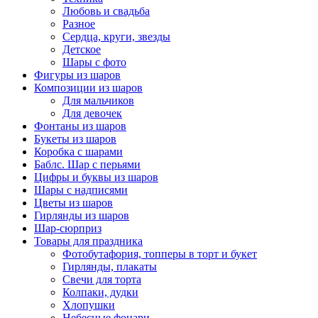
Любовь и свадьба
Разное
Сердца, круги, звезды
Детское
Шары с фото
Фигуры из шаров
Композиции из шаров
Для мальчиков
Для девочек
Фонтаны из шаров
Букеты из шаров
Коробка с шарами
Баблс. Шар с перьями
Цифры и буквы из шаров
Шары с надписями
Цветы из шаров
Гирлянды из шаров
Шар-сюрприз
Товары для праздника
Фотобутафория, топперы в торт и букет
Гирлянды, плакаты
Свечи для торта
Колпаки, дудки
Хлопушки
Небесные фонари