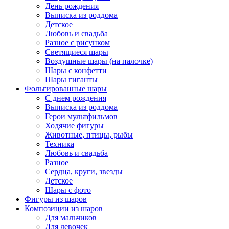
День рождения
Выписка из роддома
Детское
Любовь и свадьба
Разное с рисунком
Светящиеся шары
Воздушные шары (на палочке)
Шары с конфетти
Шары гиганты
Фольгированные шары
С днем рождения
Выписка из роддома
Герои мультфильмов
Ходячие фигуры
Животные, птицы, рыбы
Техника
Любовь и свадьба
Разное
Сердца, круги, звезды
Детское
Шары с фото
Фигуры из шаров
Композиции из шаров
Для мальчиков
Для девочек