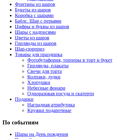
Фонтаны из шаров
Букеты из шаров
Коробка с шарами
Баблс. Шар с перьями
Цифры и буквы из шаров
Шары с надписями
Цветы из шаров
Гирлянды из шаров
Шар-сюрприз
Товары для праздника
Фотобутафория, топперы в торт и букет
Гирлянды, плакаты
Свечи для торта
Колпаки, дудки
Хлопушки
Небесные фонари
Одноразовая посуда и скатерти
Подарки
Наградная атрибутика
Кружки подарочные
По событиям
Шары на День рождения