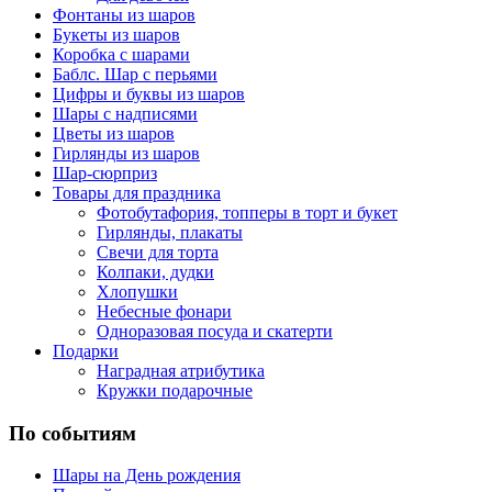
Фонтаны из шаров
Букеты из шаров
Коробка с шарами
Баблс. Шар с перьями
Цифры и буквы из шаров
Шары с надписями
Цветы из шаров
Гирлянды из шаров
Шар-сюрприз
Товары для праздника
Фотобутафория, топперы в торт и букет
Гирлянды, плакаты
Свечи для торта
Колпаки, дудки
Хлопушки
Небесные фонари
Одноразовая посуда и скатерти
Подарки
Наградная атрибутика
Кружки подарочные
По событиям
Шары на День рождения