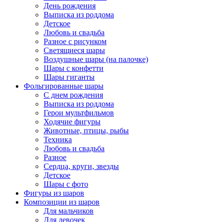
День рождения
Выписка из роддома
Детское
Любовь и свадьба
Разное с рисунком
Светящиеся шары
Воздушные шары (на палочке)
Шары с конфетти
Шары гиганты
Фольгированные шары
С днем рождения
Выписка из роддома
Герои мультфильмов
Ходячие фигуры
Животные, птицы, рыбы
Техника
Любовь и свадьба
Разное
Сердца, круги, звезды
Детское
Шары с фото
Фигуры из шаров
Композиции из шаров
Для мальчиков
Для девочек