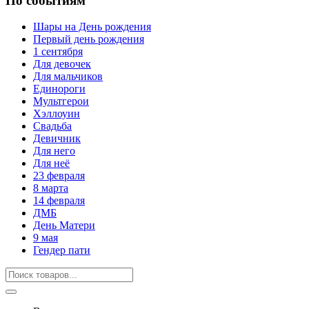
По событиям
Шары на День рождения
Первый день рождения
1 сентября
Для девочек
Для мальчиков
Единороги
Мультгерои
Хэллоуин
Свадьба
Девичник
Для него
Для неё
23 февраля
8 марта
14 февраля
ДМБ
День Матери
9 мая
Гендер пати