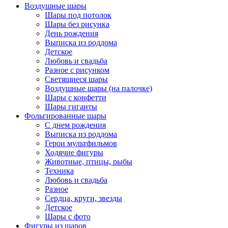
Воздушные шары
Шары под потолок
Шары без рисунка
День рождения
Выписка из роддома
Детское
Любовь и свадьба
Разное с рисунком
Светящиеся шары
Воздушные шары (на палочке)
Шары с конфетти
Шары гиганты
Фольгированные шары
С днем рождения
Выписка из роддома
Герои мультфильмов
Ходячие фигуры
Животные, птицы, рыбы
Техника
Любовь и свадьба
Разное
Сердца, круги, звезды
Детское
Шары с фото
Фигуры из шаров