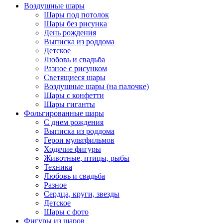
Воздушные шары
Шары под потолок
Шары без рисунка
День рождения
Выписка из роддома
Детское
Любовь и свадьба
Разное с рисунком
Светящиеся шары
Воздушные шары (на палочке)
Шары с конфетти
Шары гиганты
Фольгированные шары
С днем рождения
Выписка из роддома
Герои мультфильмов
Ходячие фигуры
Животные, птицы, рыбы
Техника
Любовь и свадьба
Разное
Сердца, круги, звезды
Детское
Шары с фото
Фигуры из шаров