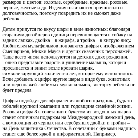
размеров и цветов: золотые, серебряные, красные, розовые,
черные, желтые и др. Изделия отличаются прочностью и
долговечностью, поэтому повредить их не сможет даже
ребенок.
Детям придутся по вкусу шары в виде животных: благодаря
стараниям дизайнеров единица перевоплощается в собаку на
задних лапках, двойка – в жирафа, а тройка – в хитрую лису.
Любителям мультфильмов понравятся цифры с изображением
Смешариков, Микки Мауса и других сказочных персонажей.
Чаще всего числа используются на детских днях рождения.
Только представьте радость и удивление малыша, который
просыпается и видит возле кровати шарик,
символизирующий количество лет, которое ему исполнилось.
Если добавить к цифре другие шары в виде букв, животных
или персонажей любимых мультфильмов, восторгу ребенка не
будет предела.
Цифры подойдут для оформления любого праздника, будь то
юбилей крупной компании или годовщина семейной жизни.
Розовая цифра 8 в сочетании с букетом из воздушных шаров
станет отличным подарком на Международный женский день,
а композиция из черных или серебряных двойки и тройки –
на День защитника Отечества. В сочетании с буквами надпись
станет еще более яркой и информативной. Например,