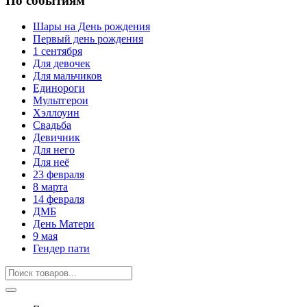
По событиям
Шары на День рождения
Первый день рождения
1 сентября
Для девочек
Для мальчиков
Единороги
Мультгерои
Хэллоуин
Свадьба
Девичник
Для него
Для неё
23 февраля
8 марта
14 февраля
ДМБ
День Матери
9 мая
Гендер пати