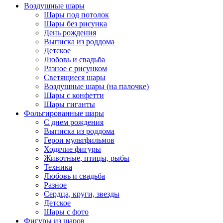
Воздушные шары
Шары под потолок
Шары без рисунка
День рождения
Выписка из роддома
Детское
Любовь и свадьба
Разное с рисунком
Светящиеся шары
Воздушные шары (на палочке)
Шары с конфетти
Шары гиганты
Фольгированные шары
С днем рождения
Выписка из роддома
Герои мультфильмов
Ходячие фигуры
Животные, птицы, рыбы
Техника
Любовь и свадьба
Разное
Сердца, круги, звезды
Детское
Шары с фото
Фигуры из шаров