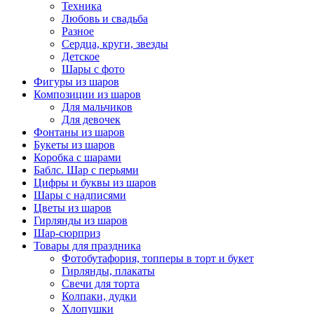
Техника
Любовь и свадьба
Разное
Сердца, круги, звезды
Детское
Шары с фото
Фигуры из шаров
Композиции из шаров
Для мальчиков
Для девочек
Фонтаны из шаров
Букеты из шаров
Коробка с шарами
Баблс. Шар с перьями
Цифры и буквы из шаров
Шары с надписями
Цветы из шаров
Гирлянды из шаров
Шар-сюрприз
Товары для праздника
Фотобутафория, топперы в торт и букет
Гирлянды, плакаты
Свечи для торта
Колпаки, дудки
Хлопушки