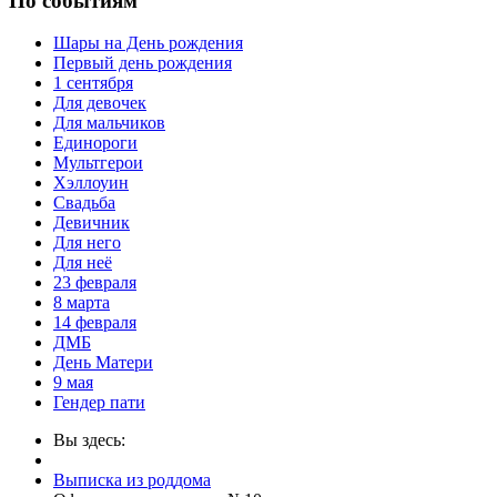
По событиям
Шары на День рождения
Первый день рождения
1 сентября
Для девочек
Для мальчиков
Единороги
Мультгерои
Хэллоуин
Свадьба
Девичник
Для него
Для неё
23 февраля
8 марта
14 февраля
ДМБ
День Матери
9 мая
Гендер пати
Вы здесь:
Выписка из роддома