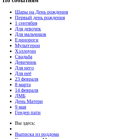
По событиям
Шары на День рождения
Первый день рождения
1 сентября
Для девочек
Для мальчиков
Единороги
Мультгерои
Хэллоуин
Свадьба
Девичник
Для него
Для неё
23 февраля
8 марта
14 февраля
ДМБ
День Матери
9 мая
Гендер пати
Вы здесь:
Выписка из роддома