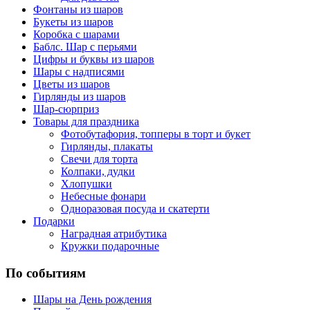
Фонтаны из шаров
Букеты из шаров
Коробка с шарами
Баблс. Шар с перьями
Цифры и буквы из шаров
Шары с надписями
Цветы из шаров
Гирлянды из шаров
Шар-сюрприз
Товары для праздника
Фотобутафория, топперы в торт и букет
Гирлянды, плакаты
Свечи для торта
Колпаки, дудки
Хлопушки
Небесные фонари
Одноразовая посуда и скатерти
Подарки
Наградная атрибутика
Кружки подарочные
По событиям
Шары на День рождения