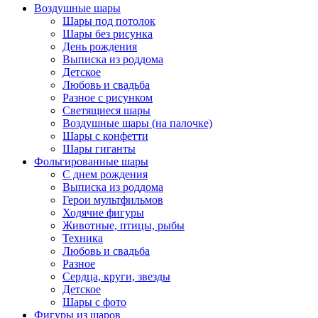
Воздушные шары
Шары под потолок
Шары без рисунка
День рождения
Выписка из роддома
Детское
Любовь и свадьба
Разное с рисунком
Светящиеся шары
Воздушные шары (на палочке)
Шары с конфетти
Шары гиганты
Фольгированные шары
С днем рождения
Выписка из роддома
Герои мультфильмов
Ходячие фигуры
Животные, птицы, рыбы
Техника
Любовь и свадьба
Разное
Сердца, круги, звезды
Детское
Шары с фото
Фигуры из шаров