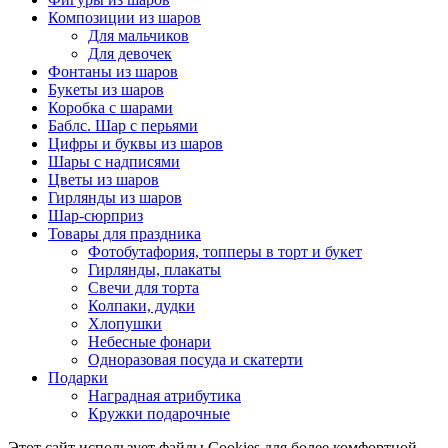
Композиции из шаров
Для мальчиков
Для девочек
Фонтаны из шаров
Букеты из шаров
Коробка с шарами
Баблс. Шар с перьями
Цифры и буквы из шаров
Шары с надписями
Цветы из шаров
Гирлянды из шаров
Шар-сюрприз
Товары для праздника
Фотобутафория, топперы в торт и букет
Гирлянды, плакаты
Свечи для торта
Колпаки, дудки
Хлопушки
Небесные фонари
Одноразовая посуда и скатерти
Подарки
Наградная атрибутика
Кружки подарочные
Этот сайт использует файлы Cookies для более комфортной