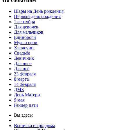
По событиям
Шары на День рождения
Первый день рождения
1 сентября
Для девочек
Для мальчиков
Единороги
Мультгерои
Хэллоуин
Свадьба
Девичник
Для него
Для неё
23 февраля
8 марта
14 февраля
ДМБ
День Матери
9 мая
Гендер пати
Вы здесь:
Выписка из роддома