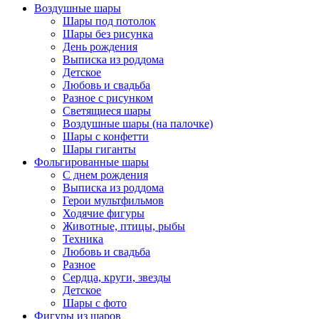
Воздушные шары
Шары под потолок
Шары без рисунка
День рождения
Выписка из роддома
Детское
Любовь и свадьба
Разное с рисунком
Светящиеся шары
Воздушные шары (на палочке)
Шары с конфетти
Шары гиганты
Фольгированные шары
С днем рождения
Выписка из роддома
Герои мультфильмов
Ходячие фигуры
Животные, птицы, рыбы
Техника
Любовь и свадьба
Разное
Сердца, круги, звезды
Детское
Шары с фото
Фигуры из шаров