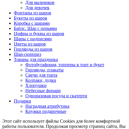
Для мальчиков
Для девочек
Фонтаны из шаров
Букеты из шаров
Коробка с шарами
Баблс. Шар с перьями
Цифры и буквы из шаров
Шары с надписями
Цветы из шаров
Гирлянды из шаров
Шар-сюрприз
Товары для праздника
Фотобутафория, топперы в торт и букет
Гирлянды, плакаты
Свечи для торта
Колпаки, дудки
Хлопушки
Небесные фонари
Одноразовая посуда и скатерти
Подарки
Наградная атрибутика
Кружки подарочные
Этот сайт использует файлы Cookies для более комфортной
работы пользователя. Продолжая просмотр страниц сайта, Вы